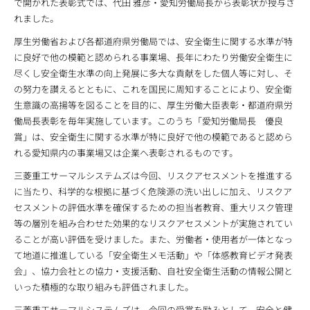
で開かれた表彰式では、代田 雅彦・愛知労働局長から表彰状が授与さ
れました。
厚生労働省および各都道府県労働局では、安全衛生に関する水準が特
に良好で他の模範と認められる事業場、長年にわたり労働安全衛生に
尽くし安全衛生水準の向上発展に多大な貢献をした個人等に対し、そ
の努力を讃えるとともに、これを国民に周知することにより、安全衛
生意識の高揚等を図ることを目的に、厚生労働大臣表彰・都道府県労
働局長表彰を毎年実施しています。このうち「愛知労働局長 優良
賞」は、安全衛生に関する水準が特に良好で他の模範であると認めら
れる愛知県内の事業場又は企業へ表彰されるものです。
三菱重工サーマルシステムズは今回、リスクアセスメントを推進する
に当たり、科学的な根拠に基づく危険源の洗い出しに加え、リスクア
セスメントの評価水準を確保するための担当者教育、重大リスク管理
等の層別を組み合わせた効果的なリスクアセスメントが実施されてい
ることが高い評価を受けました。また、労働者・使用者が一体となっ
て地道に推進している「安全衛生メモ活動」や「体感教育ビデオ発表
会」、協力会社との協力・支援活動、自社安全衛生活動の情報公開と
いった積極的な取り組みも評価されました。
三菱重工サーマルシステムズは、今回の受賞を励みとして、安全と健