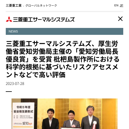
三菱重工業
グローバルネットワーク
メ
-
EN
JP
イ
ン
コ
NEWS
ン
テ
三菱重工サーマルシステムズ、厚生労
ン
働省愛知労働局主催の「愛知労働局長
ツ
優良賞」を受賞 枇杷島製作所における
に
科学的根拠に基づいたリスクアセスメ
移
ントなどで高い評価
動
2023-07-28