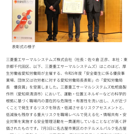
表彰式の様子
三菱重工サーマルシステムズ株式会社（社長：佐々倉 正彦、本社：東
京都千代田区、以下、三菱重工サーマルシステムズ）はこのほど、厚
生労働省愛知労働局が主催する、令和5年度「安全衛生に係る優良事
業場、団体又は功労者に対する愛知労働局長表彰」の「愛知労働局
長 優良賞」を受賞しました。三菱重工サーマルシステムズ枇杷島製
作所（愛知県清須市）において、運動・位置エネルギーなどの科学的
根拠に基づく職場内の潜在的な危険性・有害性を洗い出し、人が近づ
くことで発生するリスクを除去・低減させるリスクアセスメントと、
低減後も残存する重大リスクを職場レベルで見える化・情報共有・安
全対策を実施する安全管理活動を一貫運用していることなどが高く評
価されたものです。7月3日に名古屋市東区のホテルメルパルク名古屋