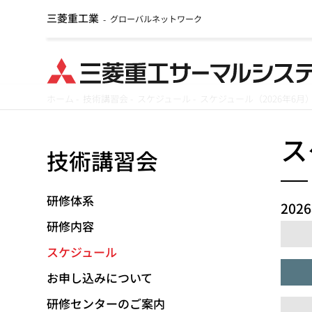
三菱重工業
グローバルネットワーク
-
メ
ホーム
-
技術講習会
-
スケジュール
-
スケジュール（2026年6月
イ
パ
ン
ス
技術講習会
ン
コ
ン
く
テ
研修体系
202
ず
ン
研修内容
ツ
スケジュール
に
お申し込みについて
移
動
研修センターのご案内